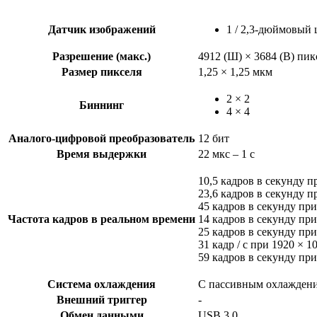
Датчик изображений
1 / 2,3-дюймовый
Разрешение (макс.)
4912 (Ш) × 3684 (В) пикс
Размер пикселя
1,25 × 1,25 мкм
2 × 2
Биннинг
4 × 4
Аналого-цифровой преобразователь
12 бит
Время выдержки
22 мкс – 1 с
10,5 кадров в секунду пр
23,6 кадров в секунду пр
45 кадров в секунду при
Частота кадров в реальном времени
14 кадров в секунду при
25 кадров в секунду пр
31 кадр / с при 1920 × 1
59 кадров в секунду при
Система охлаждения
С пассивным охлажден
Внешний триггер
-
Обмен данными
USB 3.0